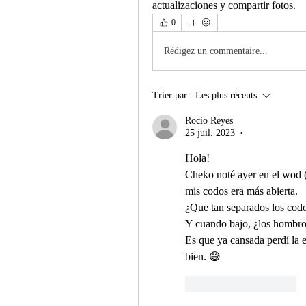
actualizaciones y compartir fotos.
0
Rédigez un commentaire...
Trier par :
Les plus récents
Rocio Reyes
25 juil. 2023
•
Hola!
Cheko noté ayer en el wod (
mis codos era más abierta.
¿Que tan separados los codo
Y cuando bajo, ¿los hombro
Es que ya cansada perdí la es
bien. 😅
J'aime
Répondre