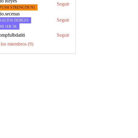
io Reyes
Seguir
yes
PUSH STRENGTH N1
io.secenas
Seguir
SALTOS DOBLES
MI 1ER 5K
ompfulbdatiti
Seguir
lbdatiti
 los miembros (9)