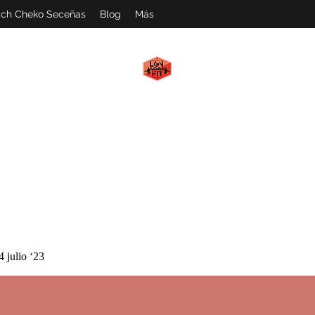
ch Cheko Seceñas
Blog
Más
LGN FIT
#WeAreMachines
4 julio ‘23