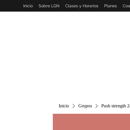
Inicio
Sobre LGN
Clases y Horarios
Planes
Coa
Inicio
Grupos
Push strength 2