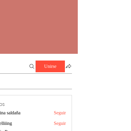
Unirse
os
tina saldaña
Seguir
elliiing
Seguir