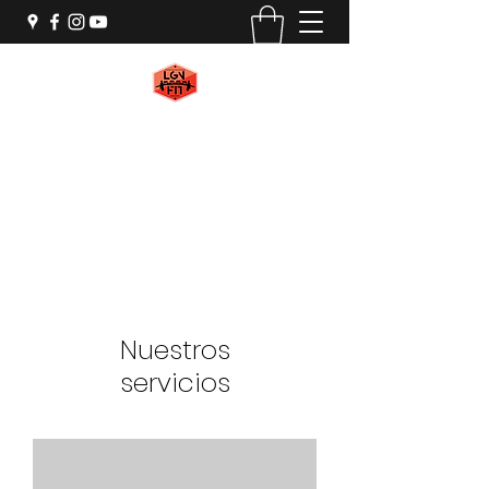
LGN FIT
#WeAreMachines
Nuestros
servicios