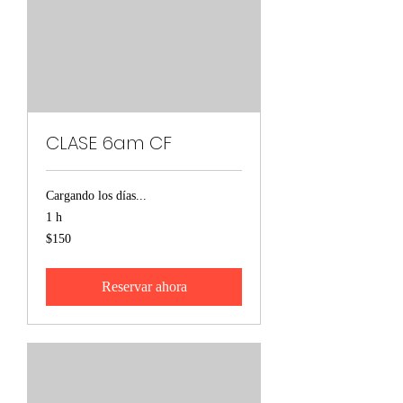
CLASE 6am CF
Cargando los días...
1 h
150
$150
pesos
mexicanos
Reservar ahora