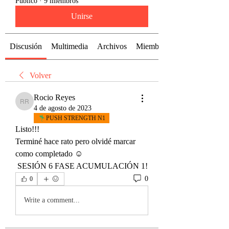
Público
·
9 miembros
Unirse
Discusión
Multimedia
Archivos
Miembros
Volver
Rocio Reyes
Rocio Reyes
4 de agosto de 2023
PUSH STRENGTH N1
Listo!!!
Terminé hace rato pero olvidé marcar 
como completado ☺️
 SESIÓN 6 FASE ACUMULACIÓN 1! 
0
0
Write a comment...