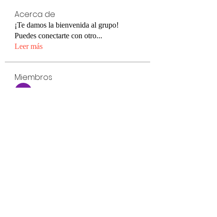
Acerca de
¡Te damos la bienvenida al grupo!
Puedes conectarte con otro
...
Leer más
Miembros
cristina saldaña
Seguir
tinbelliiing
Seguir
Rocio Reyes
Seguir
Rocio Reyes
PUSH STRENGTH N1
sergio.secenas
Seguir
SALTOS DOBLES
MI 1ER 5K
raicompfulbdatiti
Seguir
raicompfulbdatiti
Ver todos los miembros (9)