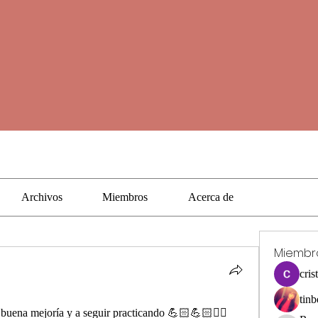
Archivos
Miembros
Acerca de
Miembr
cris
tinb
 buena mejoría y a seguir practicando 💪🏻💪🏻✌🏻