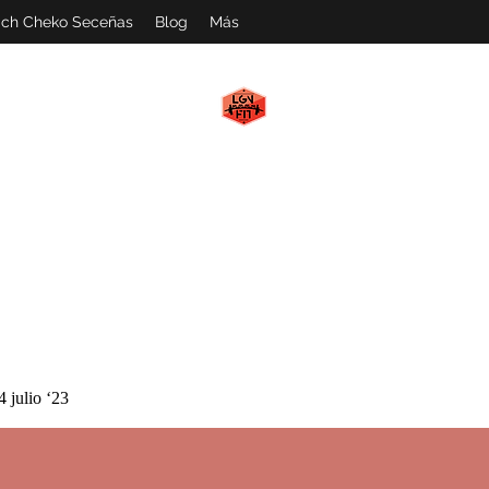
ch Cheko Seceñas
Blog
Más
LGN FIT
#WeAreMachines
4 julio ‘23