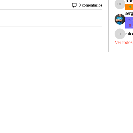
Roc
0 comentarios
Rocio Re
serg
raic
raicompfu
Ver todos