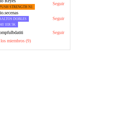
io Reyes
Seguir
yes
PUSH STRENGTH N1
io.secenas
Seguir
SALTOS DOBLES
MI 1ER 5K
ompfulbdatiti
Seguir
lbdatiti
 los miembros (9)