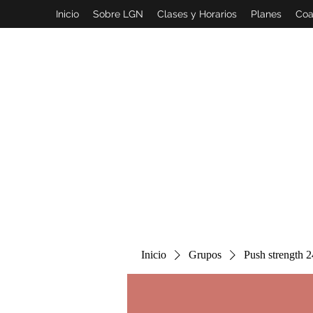
Inicio
Sobre LGN
Clases y Horarios
Planes
Coa
Inicio
Grupos
Push strength 2