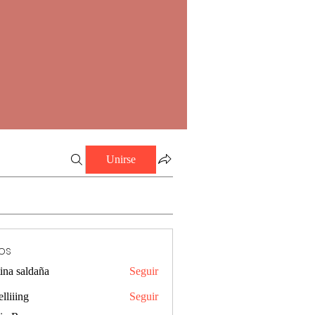
Unirse
os
tina saldaña
Seguir
elliiing
Seguir