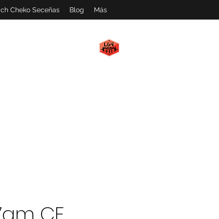
ch Cheko Seceñas
Blog
Más
LGN FIT
#WeAreMachines
7am CF