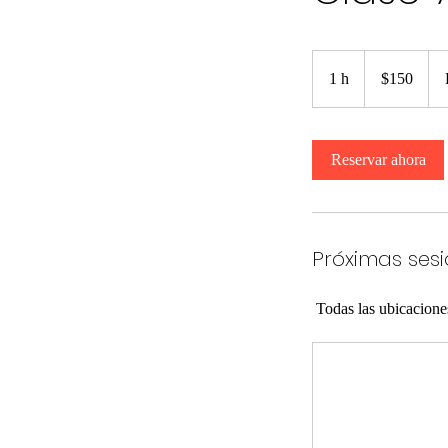
150
pesos
1 h
1
$150
mexicanos
Reservar ahora
Próximas ses
Todas las ubicacione