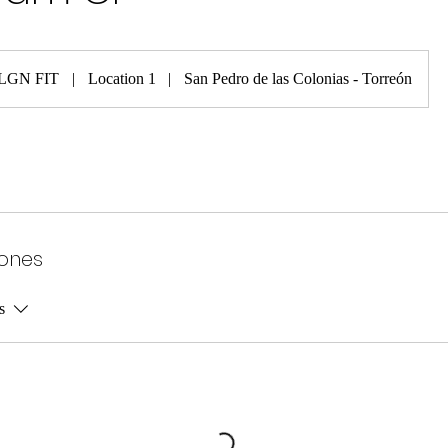
LGN FIT
|
Location 1
|
San Pedro de las Colonias - Torreón
iones
s